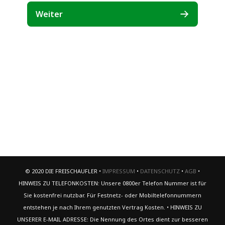
© 2020 DIE FREISCHAUFLER •
IMPRESSUM
•
DATENSCHUTZ
•
AGB
•
HINWEIS ZU TELEFONKOSTEN: Unsere 0800er Telefon Nummer ist für
Sie kostenfrei nutzbar. Für Festnetz- oder Mobiltelefonnummern
entstehen je nach Ihrem genutzten Vertrag Kosten. • HINWEIS ZU
UNSERER E-MAIL ADRESSE: Die Nennung des Ortes dient zur besseren