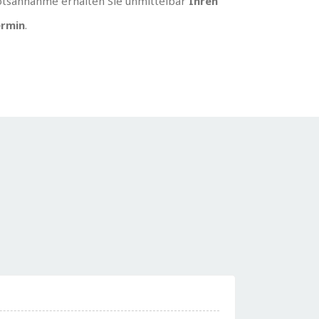
tsannahme erhalten Sie unmittelbar
Ihren
rmin
.