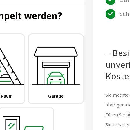
Sch
– Bes
unver
Koste
Sie möchten
aber gena
Füllen Sie 
Sie erhalte