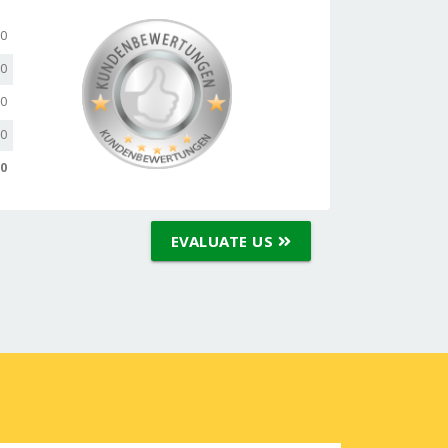
,0
,0
,0
,0
,0
EVALUATE US