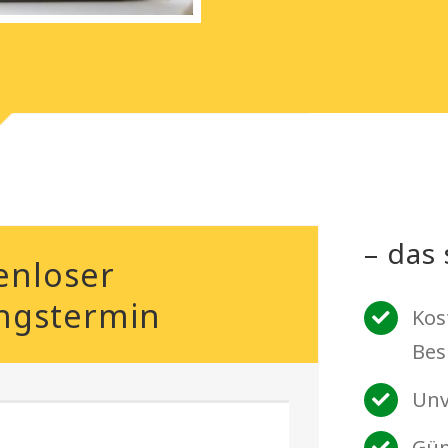
– das 
enloser
ngstermin
Kos
Bes
Unv
Gün