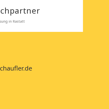
echpartner
ung in Rastatt
chaufler.de