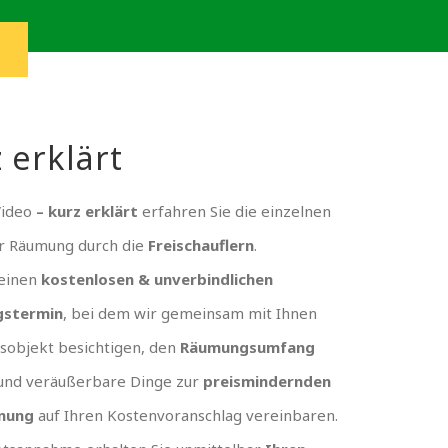
 erklärt
Video
– kurz erklärt
erfahren Sie die einzelnen
er Räumung durch die
Freischauflern
.
 einen
kostenlosen & unverbindlichen
gstermin
, bei dem wir gemeinsam mit Ihnen
sobjekt besichtigen, den
Räumungsumfang
und veräußerbare Dinge zur
preismindernden
nung
auf Ihren Kostenvoranschlag vereinbaren.