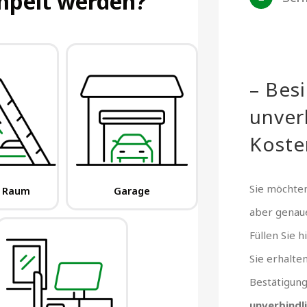
– Bes
unver
Koste
Sie möchten
aber gena
Füllen Sie 
Sie erhalte
Bestätigun
unverbindl