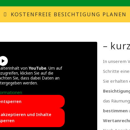
KOSTENFREIE BESICHTIGUNG PLANEN
– kurz
In unserem 
alterinhalt von
YouTube
. Um auf
Schritte ein
zugreifen, klicken Sie auf die
achten Sie, dass dabei Daten an
Sie erhalten
itergegeben werden.
Besichtigun
formationen
das Räumung
entsperren
bestimmen
e akzeptieren und Inhalte
Wertanrech
sperren