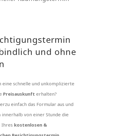
ichtigungstermin
bindlich und ohne
n
 eine schnelle und unkomplizierte
ue
Preisauskunft
erhalten?
hierzu einfach das Formular aus und
n innerhalb von einer Stunde die
g Ihres
kostenlosen &
ichen Besichtigungstermin
.