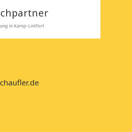
echpartner
sung in Kamp-Lintfort
chaufler.de