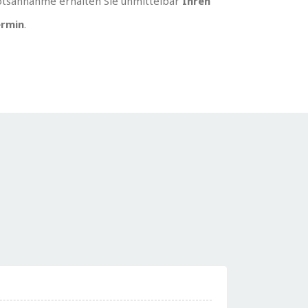
tsannahme erhalten Sie unmittelbar
Ihren
rmin
.