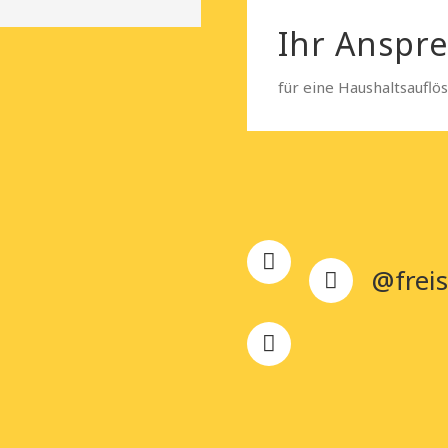
Ihr Anspr
für eine Haushaltsauflö
@freis