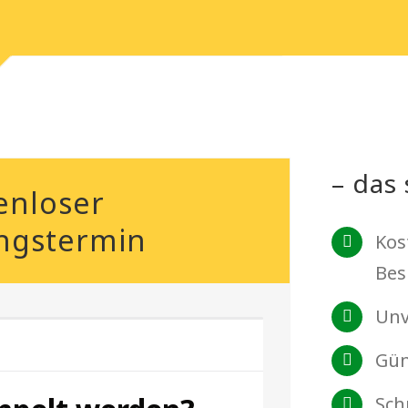
– das 
enloser
ngstermin
Kos
Bes
Unv
Gün
Sch