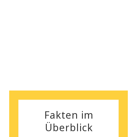
gegeben.
Ich kann euch wirklich
empfehlen!
Florian Maurer
Andrea Schiele
Fakten im
Überblick