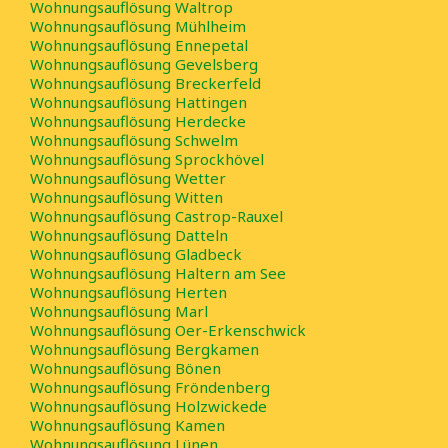
Wohnungsauflösung Waltrop
Wohnungsauflösung Mühlheim
Wohnungsauflösung Ennepetal
Niedersachsen
Wohnungsauflösung Gevelsberg
Wohnungsauflösung Breckerfeld
Wohnungsauflösung Hattingen
Wohnungsauflösung Herdecke
Nordrhein-Westfalen
Wohnungsauflösung Schwelm
Wohnungsauflösung Sprockhövel
Wohnungsauflösung Wetter
Rheinland-Pfalz
Wohnungsauflösung Witten
Wohnungsauflösung Castrop-Rauxel
Wohnungsauflösung Datteln
Wohnungsauflösung Gladbeck
Saarland
Wohnungsauflösung Haltern am See
Wohnungsauflösung Herten
Wohnungsauflösung Marl
Sachsen Anhalt
Wohnungsauflösung Oer-Erkenschwick
Wohnungsauflösung Bergkamen
Wohnungsauflösung Bönen
Wohnungsauflösung Fröndenberg
Schleswig-Holstein
Wohnungsauflösung Holzwickede
Wohnungsauflösung Kamen
Wohnungsauflösung Lünen