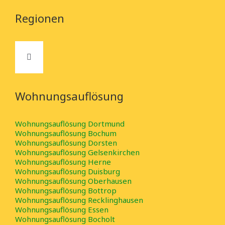
Regionen
Toggle
Navigation
Baden Württemberg
Wohnungsauflösung
Bayern
Wohnungsauflösung Dortmund
Wohnungsauflösung Bochum
Wohnungsauflösung Dorsten
Wohnungsauflösung Gelsenkirchen
Berlin-Brandenburg
Wohnungsauflösung Herne
Wohnungsauflösung Duisburg
Wohnungsauflösung Oberhausen
Hessen
Wohnungsauflösung Bottrop
Wohnungsauflösung Recklinghausen
Wohnungsauflösung Essen
Wohnungsauflösung Bocholt
Mecklenburg-Vorpommern