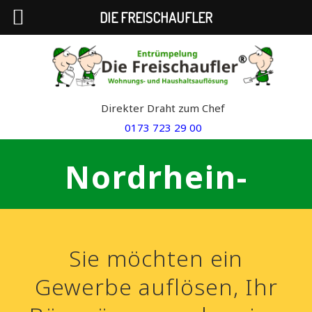
DIE FREISCHAUFLER
Skip
to
content
Direkter Draht zum Chef
0173 723 29 00
Nordrhein-
Westfalen
Sie möchten ein
Gewerbe auflösen, Ihr