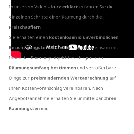
In unserem Video
– kurz erklärt
erfahren Sie die
einzelnen Schritte einer Räumung durch die
Freischauflern
.
Sie erhalten einen
kostenlosen & unverbindlichen
Besichtigungstermin
, bei dem wir gemeinsam mit
Ihnen das Räumungsobjekt besichtigen, den
Räumungsumfang bestimmen
und veräußerbare
Dinge zur
preismindernden Wertanrechnung
auf
Ihren Kostenvoranschlag vereinbaren. Nach
Angebotsannahme erhalten Sie unmittelbar
Ihren
Räumungstermin
.