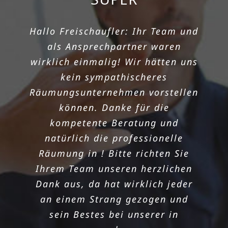
SCHNELLEM
Hallo Freischaufler: Ihr Team und
RÄUMUNGSTERMIN
als Ansprechpartner waren
wirklich einmalig! Wir hätten uns
Die Wohnung meiner Tante sollte
kein sympathischeres
nach dem Todesfall bis zum
Räumungsunternehmen vorstellen
Monatsende geräumt werden. Die
können. Danke für die
Freischaufler machten es
kompetente Beratung und
möglich! Unsere in hat
natürlich die professionelle
einwandfrei geklappt, dank super
Räumung in ! Bitte richten Sie
schnellem Termin! Danke noch
Ihrem Team unseren herzlichen
mal für die sorgenlose Räumung.
Dank aus, da hat wirklich jeder
Das Preisleistungsverhältnis ist
an einem Strang gezogen und
wirklich überzeugend und das
sein Bestes bei unserer in
Team aus sehr nett und zügig. Ich