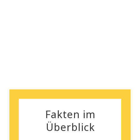
sorgenlose Räumung. Und
nebenbei bemerkt, das
Robert Koch
Preisleistungsverhältnis ist
wirklich überzeugend.
Silvia Gutenberger
Fakten im
Überblick