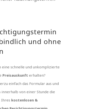
ichtigungstermin
bindlich und ohne
n
 eine schnelle und unkomplizierte
ue
Preisauskunft
erhalten?
hierzu einfach das Formular aus und
n innerhalb von einer Stunde die
g Ihres
kostenlosen &
ichen Besichtigungstermin
.