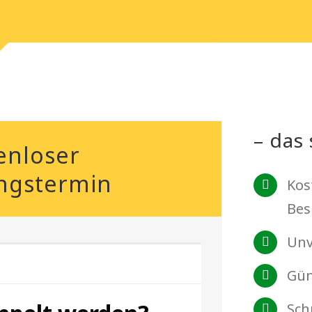
– das 
enloser
ngstermin
Kos
Bes
Unv
Gün
Sch