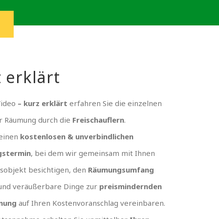
 erklärt
Video
– kurz erklärt
erfahren Sie die einzelnen
er Räumung durch die
Freischauflern
.
 einen
kostenlosen & unverbindlichen
gstermin
, bei dem wir gemeinsam mit Ihnen
sobjekt besichtigen, den
Räumungsumfang
und veräußerbare Dinge zur
preismindernden
nung
auf Ihren Kostenvoranschlag vereinbaren.