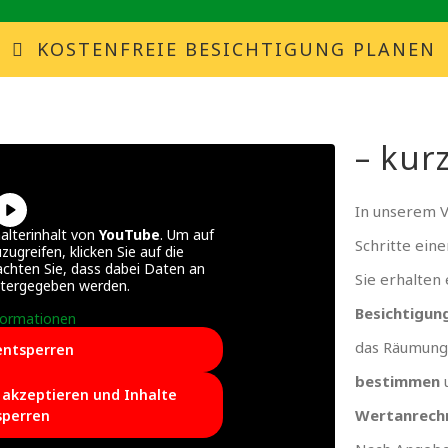
KOSTENFREIE BESICHTIGUNG PLANEN
– kurz
In unserem 
alterinhalt von
YouTube
. Um auf
Schritte ein
zugreifen, klicken Sie auf die
achten Sie, dass dabei Daten an
Sie erhalten
itergegeben werden.
Besichtigun
formationen
das Räumung
entsperren
bestimmen
e akzeptieren und Inhalte
Wertanrech
sperren