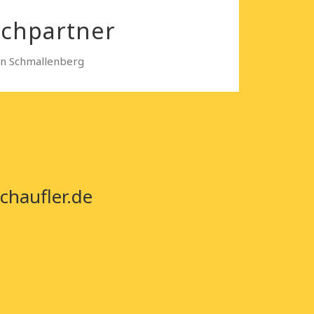
echpartner
in Schmallenberg
chaufler.de