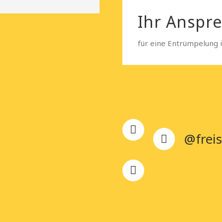
Ihr Anspr
für eine Entrümpelung 
@freis