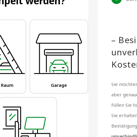
– Bes
unver
Koste
Sie möchten
aber gena
Füllen Sie 
Sie erhalte
Bestätigun
unverbindl