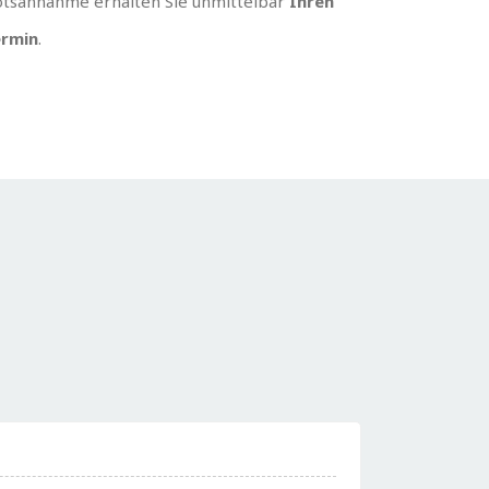
tsannahme erhalten Sie unmittelbar
Ihren
rmin
.