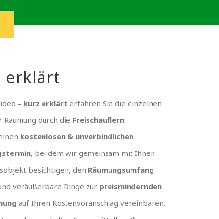
 erklärt
Video
– kurz erklärt
erfahren Sie die einzelnen
er Räumung durch die
Freischauflern
.
 einen
kostenlosen & unverbindlichen
gstermin
, bei dem wir gemeinsam mit Ihnen
sobjekt besichtigen, den
Räumungsumfang
und veräußerbare Dinge zur
preismindernden
nung
auf Ihren Kostenvoranschlag vereinbaren.