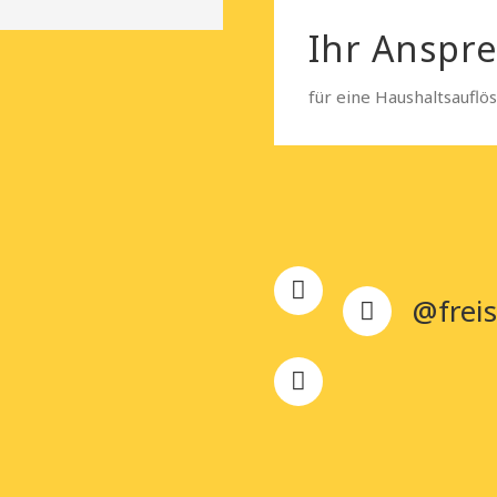
Ihr Anspr
für eine Haushaltsauflö
@freis