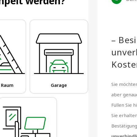
– Bes
unver
Koste
Sie möchten
aber gena
Füllen Sie 
Sie erhalte
Bestätigun
unverbindl