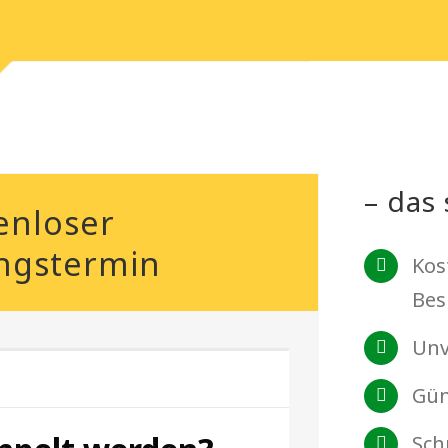
– das 
enloser
ngstermin
Kos
Bes
Unv
Gün
Sch