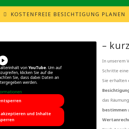
KOSTENFREIE BESICHTIGUNG PLANEN
– kurz
In unserem 
alterinhalt von
YouTube
. Um auf
Schritte ein
zugreifen, klicken Sie auf die
achten Sie, dass dabei Daten an
Sie erhalten
itergegeben werden.
Besichtigun
formationen
das Räumung
entsperren
bestimmen
e akzeptieren und Inhalte
Wertanrech
sperren