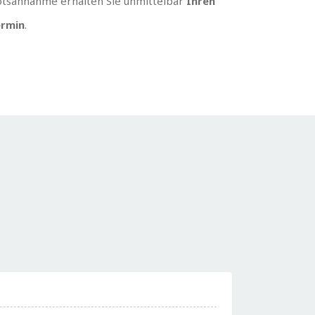
tsannahme erhalten Sie unmittelbar
Ihren
rmin
.