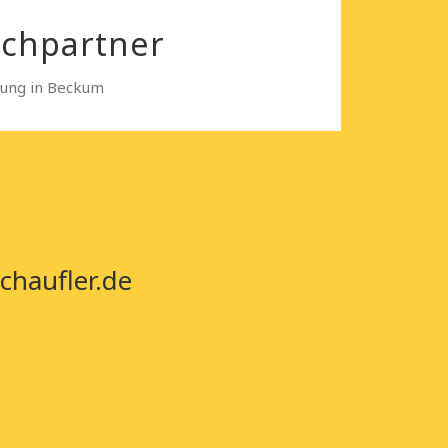
echpartner
sung in Beckum
chaufler.de