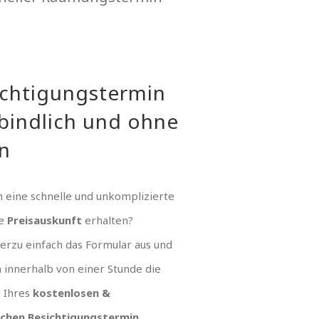
ichtigungstermin
bindlich und ohne
n
 eine schnelle und unkomplizierte
ue
Preisauskunft
erhalten?
hierzu einfach das Formular aus und
n innerhalb von einer Stunde die
g Ihres
kostenlosen &
ichen Besichtigungstermin
.