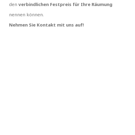
den
verbindlichen Festpreis für Ihre Räumung
nennen können.
Nehmen Sie Kontakt mit uns auf!
TOLLES TEAM
SCHNELLE
TERMINVERGABE UND
Wir hätten uns keinen