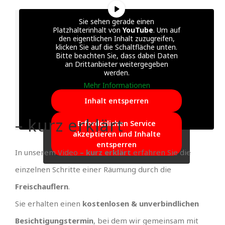
Sie sehen gerade einen
Platzhalterinhalt von
YouTube
. Um auf
den eigentlichen Inhalt zuzugreifen,
klicken Sie auf die Schaltfläche unten.
Bitte beachten Sie, dass dabei Daten
an Drittanbieter weitergegeben
werden.
Mehr Informationen
Inhalt entsperren
– kurz erklärt
Erforderlichen Service
akzeptieren und Inhalte
entsperren
In unserem Video
– kurz erklärt
erfahren Sie die
einzelnen Schritte einer Räumung durch die
Freischauflern
.
Sie erhalten einen
kostenlosen & unverbindlichen
Besichtigungstermin
, bei dem wir gemeinsam mit