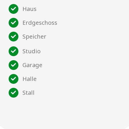
Haus
Erdgeschoss
Speicher
Studio
Garage
Halle
Stall