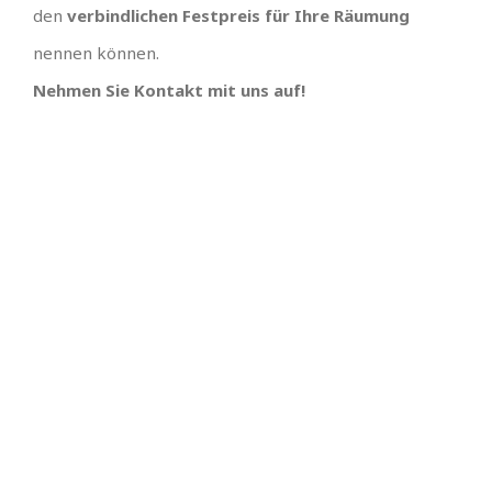
den
verbindlichen Festpreis für Ihre Räumung
nennen können.
Nehmen Sie Kontakt mit uns auf!
IHR TEAM, EINFACH
UNSCHLAGBARES
ANGEBOT MIT
SUPER