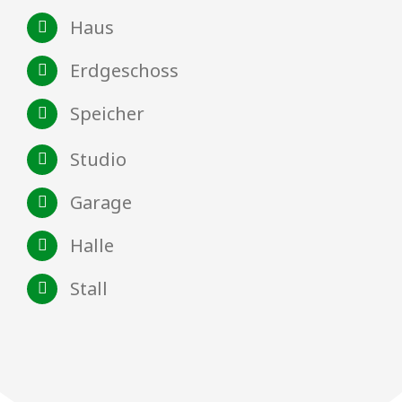
Haus
Erdgeschoss
Speicher
Studio
Garage
Halle
Stall