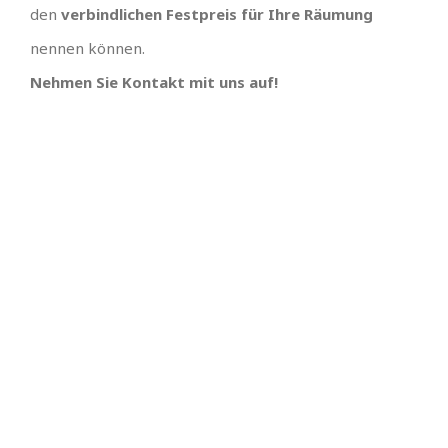
den
verbindlichen Festpreis für Ihre Räumung
nennen können.
Nehmen Sie Kontakt mit uns auf!
TOLLES TEAM
SCHNELLE
TERMINVERGABE UND
Wir hätten uns keinen