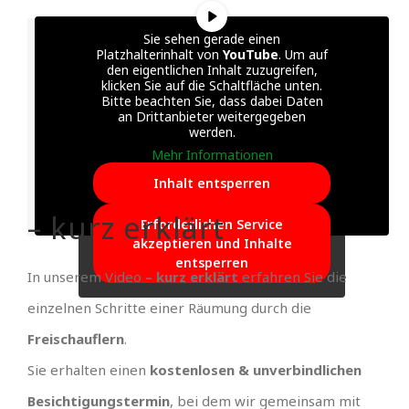
Sie sehen gerade einen
Platzhalterinhalt von
YouTube
. Um auf
den eigentlichen Inhalt zuzugreifen,
klicken Sie auf die Schaltfläche unten.
Bitte beachten Sie, dass dabei Daten
an Drittanbieter weitergegeben
werden.
Mehr Informationen
Inhalt entsperren
– kurz erklärt
Erforderlichen Service
akzeptieren und Inhalte
entsperren
In unserem Video
– kurz erklärt
erfahren Sie die
einzelnen Schritte einer Räumung durch die
Freischauflern
.
Sie erhalten einen
kostenlosen & unverbindlichen
Besichtigungstermin
, bei dem wir gemeinsam mit