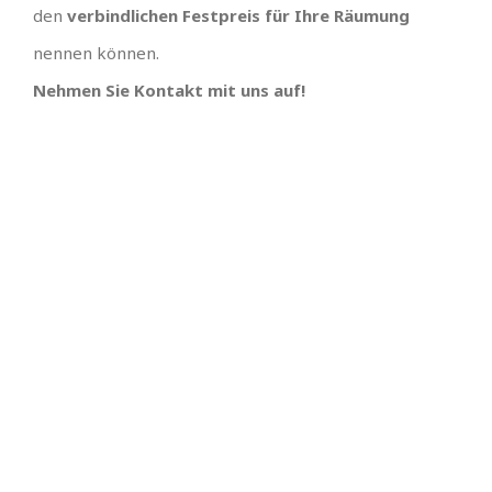
den
verbindlichen Festpreis für Ihre Räumung
nennen können.
Nehmen Sie Kontakt mit uns auf!
IHR TEAM, EINFACH
UNSCHLAGBARES
ANGEBOT MIT
SUPER