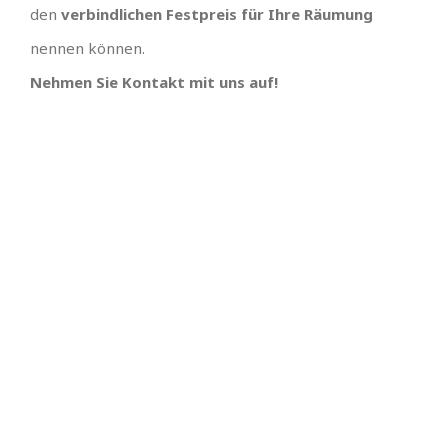
den
verbindlichen Festpreis für Ihre Räumung
nennen können.
Nehmen Sie Kontakt mit uns auf!
TOLLES TEAM
SCHNELLE
TERMINVERGABE UND
Wir hätten uns keinen