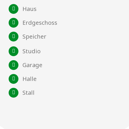
Haus
Erdgeschoss
Speicher
Studio
Garage
Halle
Stall