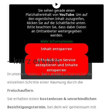
Sie sehen gerade einen
Platzhalterinhalt von
YouTube
. Um auf
den eigentlichen Inhalt zuzugreifen,
klicken Sie auf die Schaltfläche unten.
Bitte beachten Sie, dass dabei Daten
an Drittanbieter weitergegeben
werden.
Mehr Informationen
Inhalt entsperren
– kurz erklärt
Erforderlichen Service
akzeptieren und Inhalte
entsperren
In unserem Video
– kurz erklärt
erfahren Sie die
einzelnen Schritte einer Räumung durch die
Freischauflern
.
Sie erhalten einen
kostenlosen & unverbindlichen
Besichtigungstermin
, bei dem wir gemeinsam mit