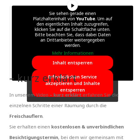
Sie sehen gerade einen
Platzhalterinhalt von
YouTube
. Um auf
den eigentlichen Inhalt zuzugreifen,
klicken Sie auf die Schaltfläche unten.
Bitte beachten Sie, dass dabei Daten
an Drittanbieter weitergegeben
werden.
Mehr Informationen
Inhalt entsperren
– kurz erklärt
Erforderlichen Service
akzeptieren und Inhalte
entsperren
In unserem Video
– kurz erklärt
erfahren Sie die
einzelnen Schritte einer Räumung durch die
Freischauflern
.
Sie erhalten einen
kostenlosen & unverbindlichen
Besichtigungstermin
, bei dem wir gemeinsam mit