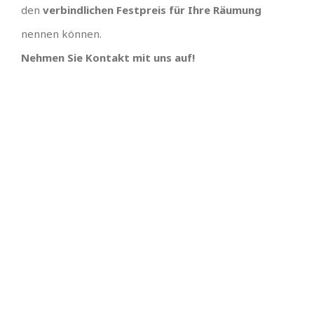
den
verbindlichen Festpreis für Ihre Räumung
nennen können.
Nehmen Sie Kontakt mit uns auf!
IHR TEAM, EINFACH
UNSCHLAGBARES
ANGEBOT MIT
SUPER