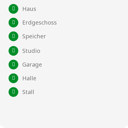
Haus
Erdgeschoss
Speicher
Studio
Garage
Halle
Stall