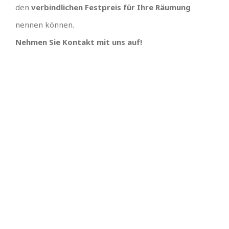
den
verbindlichen Festpreis für Ihre Räumung
nennen können.
Nehmen Sie Kontakt mit uns auf!
TOLLES TEAM
SCHNELLE
TERMINVERGABE UND
Wir hätten uns keinen