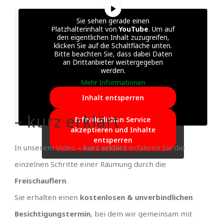
Sie sehen gerade einen
Platzhalterinhalt von
YouTube
. Um auf
den eigentlichen Inhalt zuzugreifen,
klicken Sie auf die Schaltfläche unten.
Bitte beachten Sie, dass dabei Daten
an Drittanbieter weitergegeben
werden.
Mehr Informationen
Inhalt entsperren
– kurz erklärt
Erforderlichen Service
akzeptieren und Inhalte
entsperren
In unserem Video
– kurz erklärt
erfahren Sie die
einzelnen Schritte einer Räumung durch die
Freischauflern
.
Sie erhalten einen
kostenlosen & unverbindlichen
Besichtigungstermin
, bei dem wir gemeinsam mit