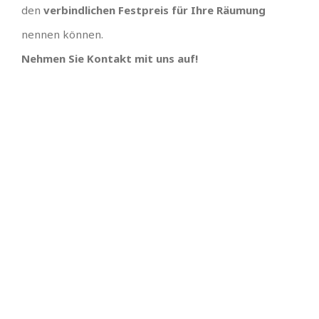
den
verbindlichen Festpreis für Ihre Räumung
nennen können.
Nehmen Sie Kontakt mit uns auf!
IHR TEAM, EINFACH
UNSCHLAGBARES
ANGEBOT MIT
SUPER