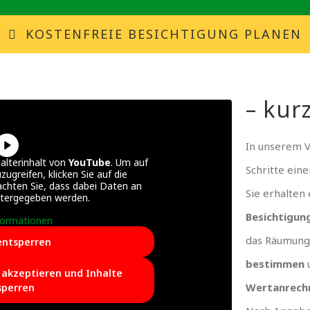
KOSTENFREIE BESICHTIGUNG PLANEN
– kurz
In unserem 
alterinhalt von
YouTube
. Um auf
Schritte ein
zugreifen, klicken Sie auf die
achten Sie, dass dabei Daten an
Sie erhalten
itergegeben werden.
Besichtigun
formationen
das Räumung
entsperren
bestimmen
e akzeptieren und Inhalte
Wertanrech
sperren