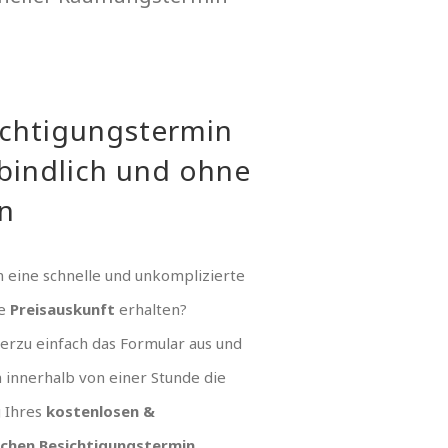
ichtigungstermin
bindlich und ohne
n
 eine schnelle und unkomplizierte
ue
Preisauskunft
erhalten?
hierzu einfach das Formular aus und
n innerhalb von einer Stunde die
g Ihres
kostenlosen &
ichen Besichtigungstermin
.