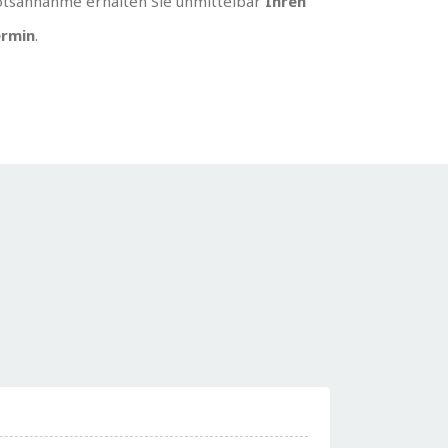
tsannahme erhalten Sie unmittelbar
Ihren
rmin
.