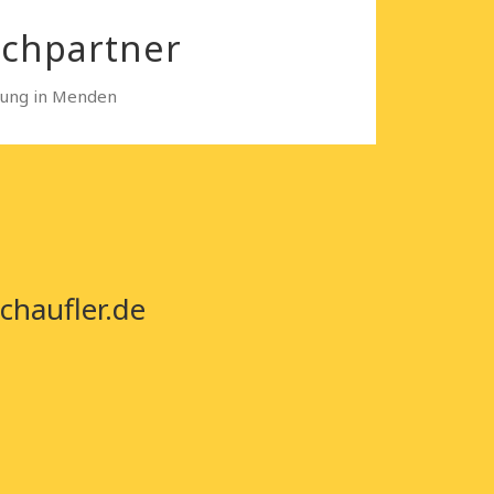
echpartner
ösung in Menden
chaufler.de