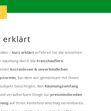
 erklärt
Video
– kurz erklärt
erfahren Sie die einzelnen
er Räumung durch die
Freischauflern
.
 einen
kostenlosen & unverbindlichen
gstermin
, bei dem wir gemeinsam mit Ihnen
sobjekt besichtigen, den
Räumungsumfang
und veräußerbare Dinge zur
preismindernden
nung
auf Ihren Kostenvoranschlag vereinbaren.