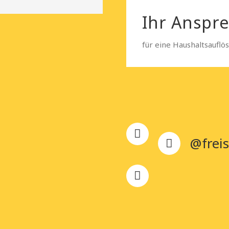
Ihr Anspr
für eine Haushaltsaufl
@freis