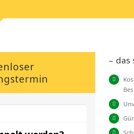
– das 
enloser
ngstermin
Kos
Bes
Unv
Gün
Sch