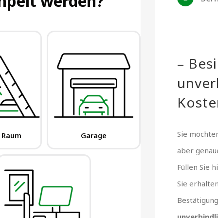
– Bes
unver
Koste
Sie möchten
aber gena
Füllen Sie 
Sie erhalte
Bestätigun
unverbindl