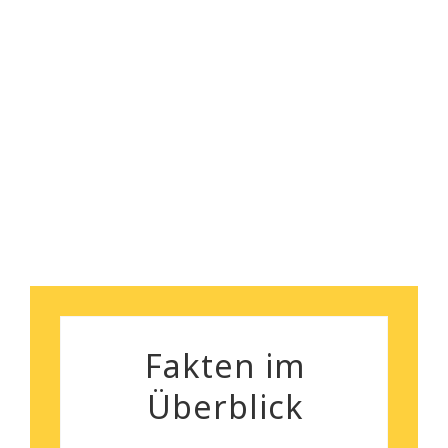
sorgenlose Räumung. Und
nebenbei bemerkt, das
Robert Koch
Preisleistungsverhältnis ist
wirklich überzeugend.
Silvia Gutenberger
Fakten im
Überblick