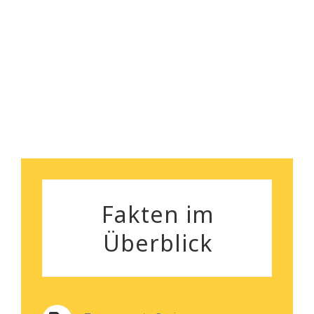
nebenbei bemerkt, das
Robert Koch
Preisleistungsverhältnis ist
wirklich überzeugend.
Silvia Gutenberger
Fakten im
Überblick