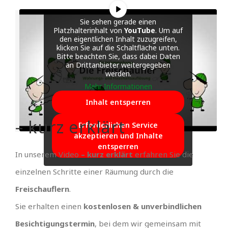
Sie sehen gerade einen
Platzhalterinhalt von
YouTube
. Um auf
den eigentlichen Inhalt zuzugreifen,
klicken Sie auf die Schaltfläche unten.
Bitte beachten Sie, dass dabei Daten
an Drittanbieter weitergegeben
werden.
Mehr Informationen
Inhalt entsperren
– kurz erklärt
Erforderlichen Service
akzeptieren und Inhalte
entsperren
In unserem Video
– kurz erklärt
erfahren Sie die
einzelnen Schritte einer Räumung durch die
Freischauflern
.
Sie erhalten einen
kostenlosen & unverbindlichen
Besichtigungstermin
, bei dem wir gemeinsam mit