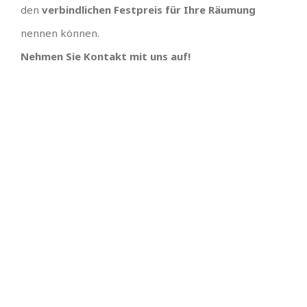
den
verbindlichen Festpreis für Ihre Räumung
nennen können.
Nehmen Sie Kontakt mit uns auf!
TEAM GUT, ALLES GUT
PREISGÜNSTIGSTER
ANBIETER UND
Großes Dank an , wir hätten uns