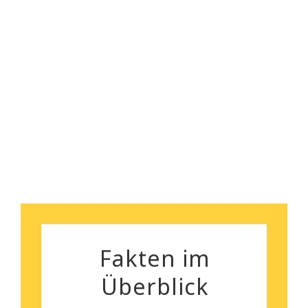
gegeben.
Ich kann euch wirklich
empfehlen!
Florian Maurer
Andrea Schiele
Fakten im
Überblick