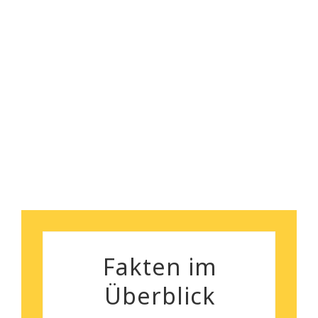
gegeben.
Ich kann euch wirklich
empfehlen!
Florian Maurer
Andrea Schiele
Fakten im
Überblick