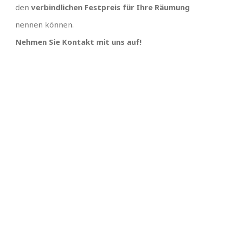
den
verbindlichen Festpreis für Ihre Räumung
nennen können.
Nehmen Sie Kontakt mit uns auf!
IHR TEAM, EINFACH
UNSCHLAGBARES
ANGEBOT MIT
SUPER