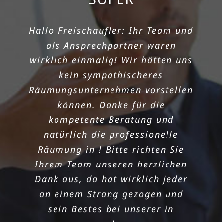
SCHNELLEM
Hallo Freischaufler: Ihr Team und
RÄUMUNGSTERMIN
als Ansprechpartner waren
wirklich einmalig! Wir hätten uns
Die Wohnung meiner Tante sollte
kein sympathischeres
nach dem Todesfall bis zum
Räumungsunternehmen vorstellen
Monatsende geräumt werden. Die
können. Danke für die
Freischaufler machten es
kompetente Beratung und
möglich! Unsere in hat
natürlich die professionelle
einwandfrei geklappt, dank super
Räumung in ! Bitte richten Sie
schnellem Termin! Danke noch
Ihrem Team unseren herzlichen
mal für die sorgenlose Räumung.
Dank aus, da hat wirklich jeder
Das Preisleistungsverhältnis ist
an einem Strang gezogen und
wirklich überzeugend und das
sein Bestes bei unserer in
Team aus sehr nett und zügig. Ich