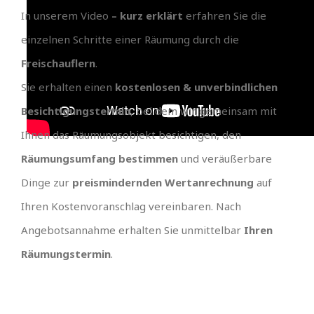
In unserem Video
– kurz erklärt
erfahren Sie die
einzelnen Schritte einer Räumung durch die
Freischauflern
.
Sie erhalten einen
kostenlosen & unverbindlichen
Besichtigungstermin
, bei dem wir gemeinsam mit
Ihnen das Räumungsobjekt besichtigen, den
Räumungsumfang bestimmen
und veräußerbare
Dinge zur
preismindernden Wertanrechnung
auf
Ihren Kostenvoranschlag vereinbaren. Nach
Angebotsannahme erhalten Sie unmittelbar
Ihren
Räumungstermin
.