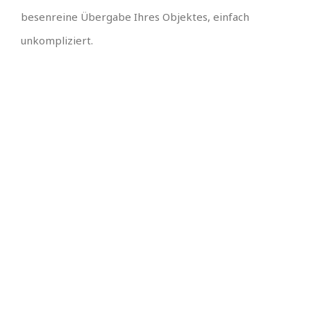
besenreine Übergabe Ihres Objektes, einfach
unkompliziert.
⭐ ⭐ ⭐ ⭐ ⭐ Für Sie
ist uns kein Weg