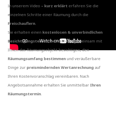
In unserem Video
– kurz erklärt
erfahren Sie die
einzelnen Schritte einer Räumung durch die
Freischauflern
.
Sie erhalten einen
kostenlosen & unverbindlichen
Besichtigungstermin
, bei dem wir gemeinsam mit
Ihnen das Räumungsobjekt besichtigen, den
Räumungsumfang bestimmen
und veräußerbare
Dinge zur
preismindernden Wertanrechnung
auf
Ihren Kostenvoranschlag vereinbaren. Nach
Angebotsannahme erhalten Sie unmittelbar
Ihren
Räumungstermin
.