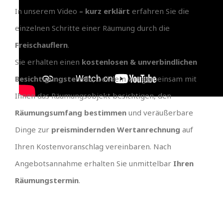
In unserem Video
– kurz erklärt
erfahren Sie die
einzelnen Schritte einer Räumung durch die
Freischauflern
.
Sie erhalten einen
kostenlosen & unverbindlichen
Besichtigungstermin
, bei dem wir gemeinsam mit
Ihnen das Räumungsobjekt besichtigen, den
Räumungsumfang bestimmen
und veräußerbare
Dinge zur
preismindernden Wertanrechnung
auf
Ihren Kostenvoranschlag vereinbaren. Nach
Angebotsannahme erhalten Sie unmittelbar
Ihren
Räumungstermin
.