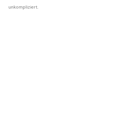
unkompliziert.
⭐ ⭐ ⭐ ⭐ ⭐ Für Sie
ist uns kein Weg
zu weit! ⭐ ⭐ ⭐ ⭐ ⭐