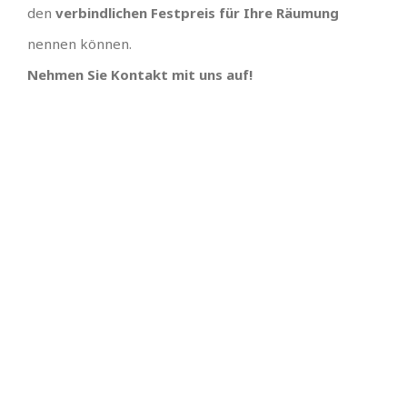
den
verbindlichen Festpreis für Ihre Räumung
nennen können.
Nehmen Sie Kontakt mit uns auf!
IHR TEAM, EINFACH
UNSCHLAGBARES
ANGEBOT MIT
SUPER