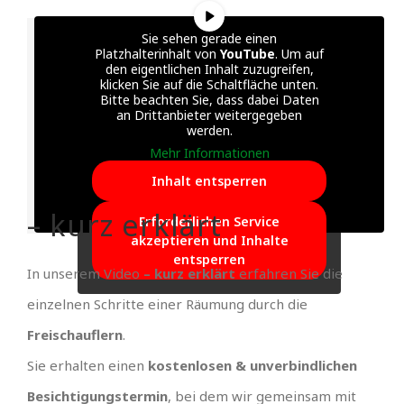
Sie sehen gerade einen
Platzhalterinhalt von
YouTube
. Um auf
den eigentlichen Inhalt zuzugreifen,
klicken Sie auf die Schaltfläche unten.
Bitte beachten Sie, dass dabei Daten
an Drittanbieter weitergegeben
werden.
Mehr Informationen
Inhalt entsperren
– kurz erklärt
Erforderlichen Service
akzeptieren und Inhalte
entsperren
In unserem Video
– kurz erklärt
erfahren Sie die
einzelnen Schritte einer Räumung durch die
Freischauflern
.
Sie erhalten einen
kostenlosen & unverbindlichen
Besichtigungstermin
, bei dem wir gemeinsam mit