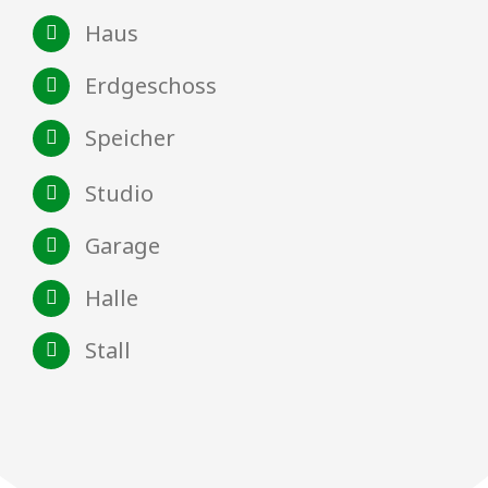
Haus
Erdgeschoss
Speicher
Studio
Garage
Halle
Stall