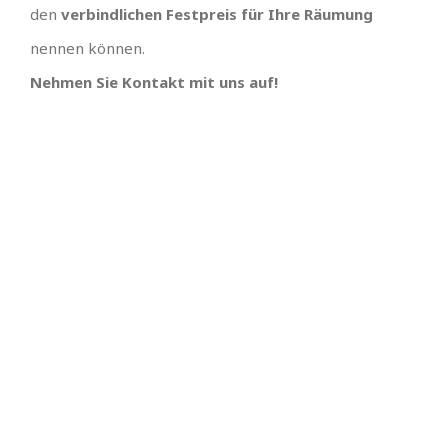
den
verbindlichen Festpreis für Ihre Räumung
nennen können.
Nehmen Sie Kontakt mit uns auf!
TOLLES TEAM
SCHNELLE
TERMINVERGABE UND
Wir hätten uns keinen