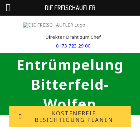
DIE FREISCHAUFLER
Skip
to
Direkter Draht zum Chef
content
0173 723 29 00
Entrümpelung
Bitterfeld-
Wolfen
KOSTENFREIE
BESICHTIGUNG PLANEN