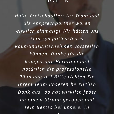
SCHNELLEM
Hallo Freischaufler: Ihr Team und
RÄUMUNGSTERMIN
als Ansprechpartner waren
wirklich einmalig! Wir hätten uns
Die Wohnung meiner Tante sollte
kein sympathischeres
nach dem Todesfall bis zum
Räumungsunternehmen vorstellen
Monatsende geräumt werden. Die
können. Danke für die
Freischaufler machten es
kompetente Beratung und
möglich! Unsere in hat
natürlich die professionelle
einwandfrei geklappt, dank super
Räumung in ! Bitte richten Sie
schnellem Termin! Danke noch
Ihrem Team unseren herzlichen
mal für die sorgenlose Räumung.
Dank aus, da hat wirklich jeder
Das Preisleistungsverhältnis ist
an einem Strang gezogen und
wirklich überzeugend und das
sein Bestes bei unserer in
Team aus sehr nett und zügig. Ich