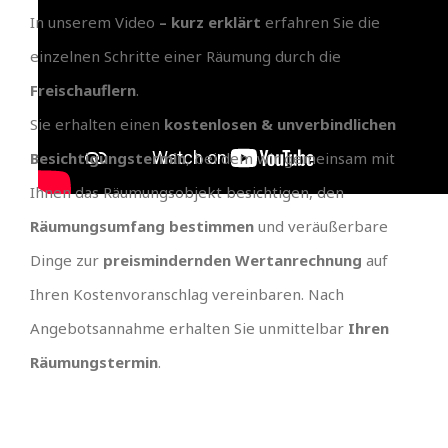
In unserem Video
– kurz erklärt
erfahren Sie die
einzelnen Schritte einer Räumung durch die
Freischauflern
.
Sie erhalten einen
kostenlosen & unverbindlichen
Besichtigungstermin
, bei dem wir gemeinsam mit
Ihnen das Räumungsobjekt besichtigen, den
Räumungsumfang bestimmen
und veräußerbare
Dinge zur
preismindernden Wertanrechnung
auf
Ihren Kostenvoranschlag vereinbaren. Nach
Angebotsannahme erhalten Sie unmittelbar
Ihren
Räumungstermin
.