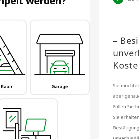
– Bes
unver
Koste
Sie möchten
aber gena
Füllen Sie 
Sie erhalte
Bestätigun
unverbindl