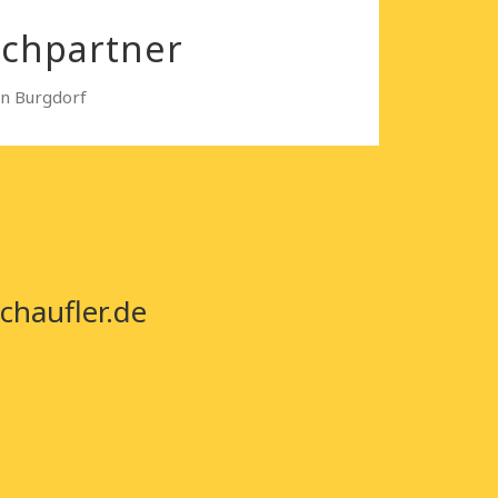
echpartner
in Burgdorf
chaufler.de