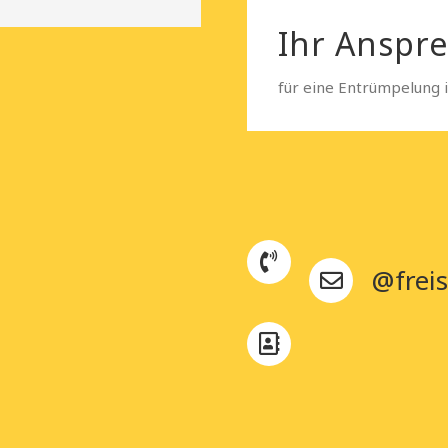
Ihr Anspr
für eine Entrümpelung 
@freis