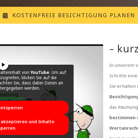
KOSTENFREIE BESICHTIGUNG PLANEN
– kurz
In unserem 
alterinhalt von
YouTube
. Um auf
Schritte ein
zugreifen, klicken Sie auf die
achten Sie, dass dabei Daten an
Sie erhalten
itergegeben werden.
Besichtigun
formationen
das Räumung
entsperren
bestimmen
e akzeptieren und Inhalte
Wertanrech
sperren