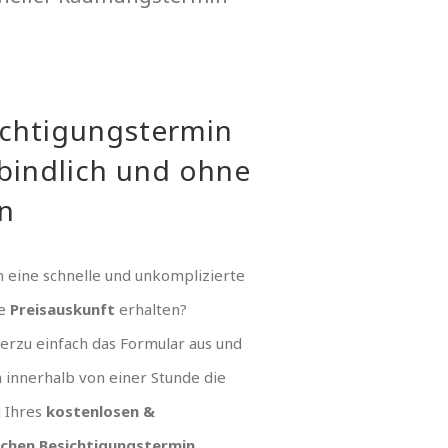
ichtigungstermin
bindlich und ohne
n
 eine schnelle und unkomplizierte
ue
Preisauskunft
erhalten?
hierzu einfach das Formular aus und
n innerhalb von einer Stunde die
g Ihres
kostenlosen &
ichen Besichtigungstermin
.