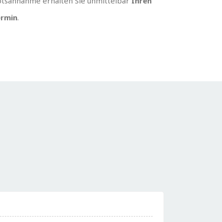
tsannahme erhalten Sie unmittelbar
Ihren
rmin
.