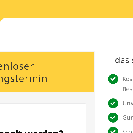
– das 
enloser
ngstermin
Kos
Bes
Unv
Gün
Sch