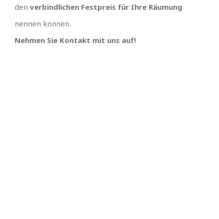
den
verbindlichen Festpreis für Ihre Räumung
nennen können.
Nehmen Sie Kontakt mit uns auf!
IHR TEAM, EINFACH
UNSCHLAGBARES
ANGEBOT MIT
SUPER