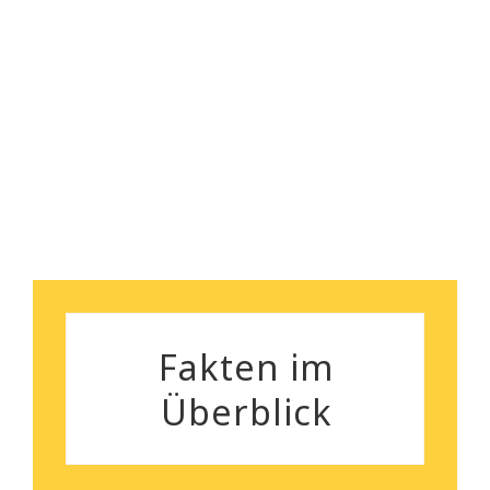
nebenbei bemerkt, das
Robert Koch
Preisleistungsverhältnis ist
wirklich überzeugend.
Silvia Gutenberger
Fakten im
Überblick