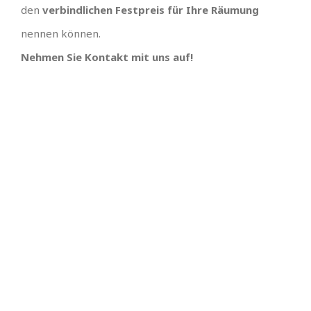
den
verbindlichen Festpreis für Ihre Räumung
nennen können.
Nehmen Sie Kontakt mit uns auf!
TEAM GUT, ALLES GUT
PREISGÜNSTIGSTER
ANBIETER UND
Großes Dank an , wir hätten uns