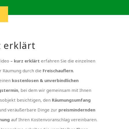
 erklärt
Video
– kurz erklärt
erfahren Sie die einzelnen
er Räumung durch die
Freischauflern
.
 einen
kostenlosen & unverbindlichen
gstermin
, bei dem wir gemeinsam mit Ihnen
sobjekt besichtigen, den
Räumungsumfang
und veräußerbare Dinge zur
preismindernden
nung
auf Ihren Kostenvoranschlag vereinbaren.