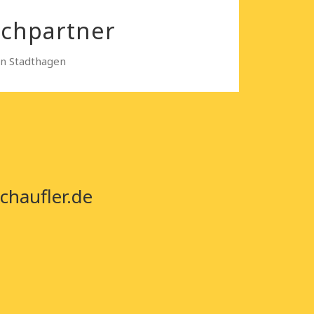
echpartner
in Stadthagen
chaufler.de