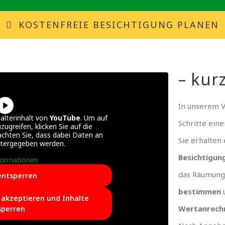
KOSTENFREIE BESICHTIGUNG PLANEN
– kurz
In unserem 
alterinhalt von
YouTube
. Um auf
Schritte ein
zugreifen, klicken Sie auf die
achten Sie, dass dabei Daten an
Sie erhalten
itergegeben werden.
Besichtigun
formationen
das Räumung
entsperren
bestimmen
e akzeptieren und Inhalte
Wertanrech
sperren