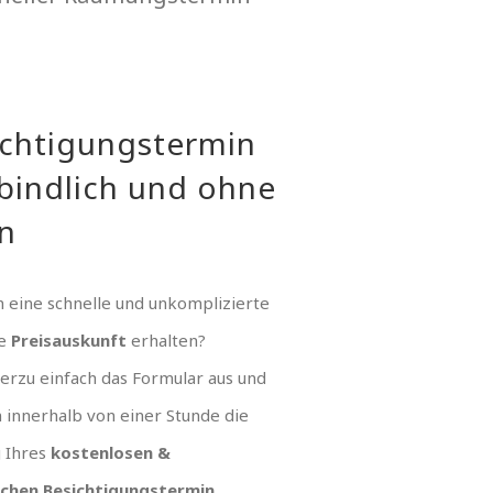
ichtigungstermin
bindlich und ohne
n
 eine schnelle und unkomplizierte
ue
Preisauskunft
erhalten?
hierzu einfach das Formular aus und
n innerhalb von einer Stunde die
g Ihres
kostenlosen &
ichen Besichtigungstermin
.