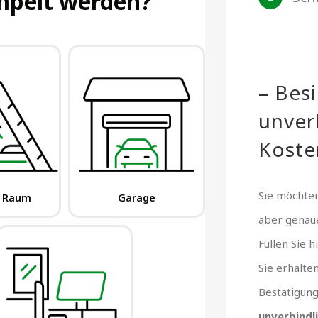
– Bes
unver
Koste
Sie möchten
aber gena
Füllen Sie 
Sie erhalte
Bestätigun
unverbindl