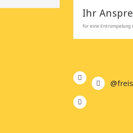
Ihr Anspr
für eine Entrümpelung 
@freis