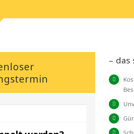
– das 
enloser
ngstermin
Kos
Bes
Unv
Gün
Sch