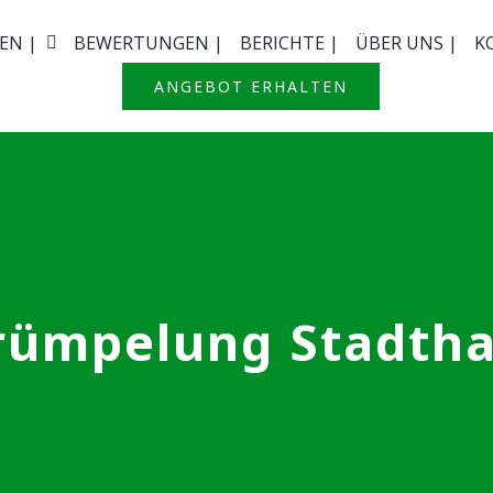
EN |
BEWERTUNGEN |
BERICHTE |
ÜBER UNS |
K
ANGEBOT ERHALTEN
rümpelung Stadth