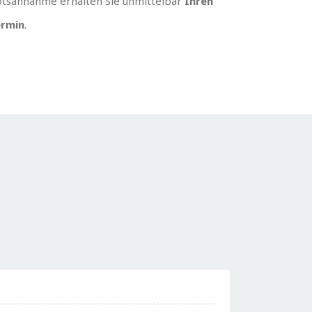
tsannahme erhalten Sie unmittelbar
Ihren
rmin
.