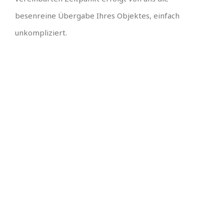
besenreine Übergabe Ihres Objektes, einfach
unkompliziert.
⭐ ⭐ ⭐ ⭐ ⭐ Für Sie
ist uns kein Weg