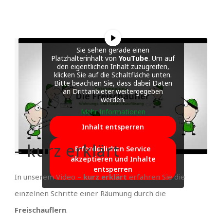
Sie sehen gerade einen
Platzhalterinhalt von
YouTube
. Um auf
den eigentlichen Inhalt zuzugreifen,
klicken Sie auf die Schaltfläche unten.
Bitte beachten Sie, dass dabei Daten
an Drittanbieter weitergegeben
werden.
Mehr Informationen
Inhalt entsperren
– kurz erklärt
Erforderlichen Service
akzeptieren und Inhalte
entsperren
In unserem Video
– kurz erklärt
erfahren Sie die
einzelnen Schritte einer Räumung durch die
Freischauflern
.