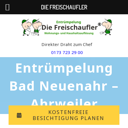
DIE FREISCHAUFLER
Skip
to
content
Direkter Draht zum Chef
0173 723 29 00
Entrümpelung
Bad Neuenahr –
Ahrweiler
KOSTENFREIE
BESICHTIGUNG PLANEN