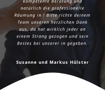
kompetente Beratung und
mich darum kümmern, dass die
natürlich die professionelle
Wohnung meines Opas so schnell
Räumung in ! Bitte richte deinem
wie möglich geräumt wird. Die in
Team unseren herzlichen Dank
hat einwandfrei geklappt, da ich
aus, da hat wirklich jeder an
bei euch super schnell einen
einem Strang gezogen und sein
Termin bekam! Danke noch mal
Bestes bei unserer in gegeben.
für die sorgenlose und
professionelle Räumung. Das
Preisleistungsverhältnis ist
Susanne und Markus Hülster
wirklich überzeugend und das
Team aus sehr nett und zügig.
Heiko Stehmann