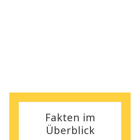
gegeben.
kann euch wirklich empfehlen!
Florian Maurer
Andrea Schiele
Fakten im
Überblick