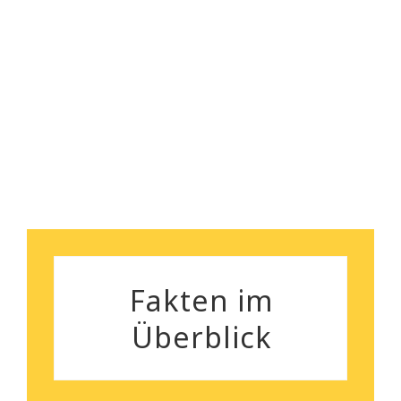
sorgenlose Räumung. Und
nebenbei bemerkt, das
Robert Koch
Preisleistungsverhältnis ist
wirklich überzeugend.
Silvia Gutenberger
Fakten im
Überblick