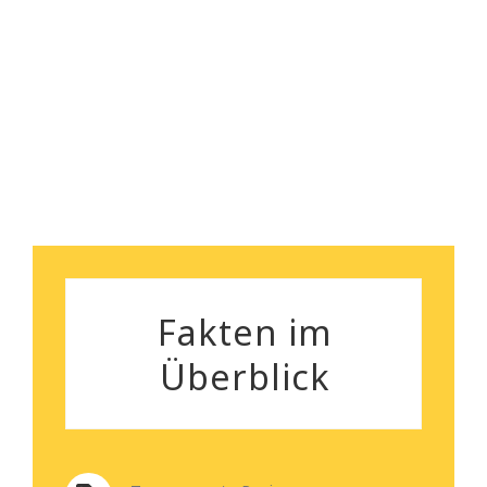
nebenbei bemerkt, das
Robert Koch
Preisleistungsverhältnis ist
wirklich überzeugend.
Silvia Gutenberger
Fakten im
Überblick