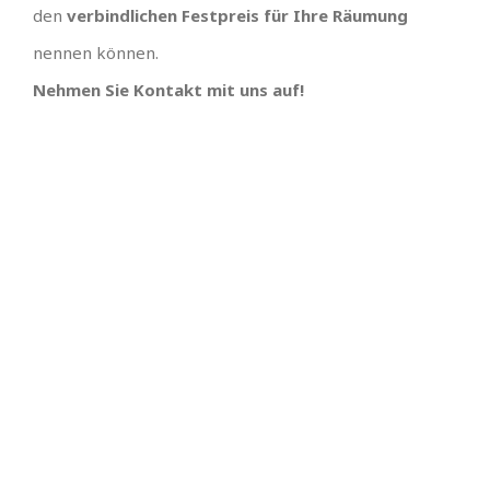
den
verbindlichen Festpreis für Ihre Räumung
nennen können.
Nehmen Sie Kontakt mit uns auf!
TEAM GUT, ALLES GUT
PREISGÜNSTIGSTER
ANBIETER UND
Großes Dank an , wir hätten uns