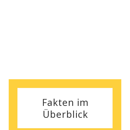
für die sorgenlose und
professionelle Räumung. Das
Preisleistungsverhältnis ist
Susanne und Markus Hülster
wirklich überzeugend und das
Team aus sehr nett und zügig.
Heiko Stehmann
Fakten im
Überblick