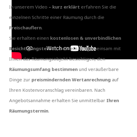
In unserem Video
– kurz erklärt
erfahren Sie die
einzelnen Schritte einer Räumung durch die
Freischauflern
.
Sie erhalten einen
kostenlosen & unverbindlichen
Besichtigungstermin
, bei dem wir gemeinsam mit
Ihnen das Räumungsobjekt besichtigen, den
Räumungsumfang bestimmen
und veräußerbare
Dinge zur
preismindernden Wertanrechnung
auf
Ihren Kostenvoranschlag vereinbaren. Nach
Angebotsannahme erhalten Sie unmittelbar
Ihren
Räumungstermin
.