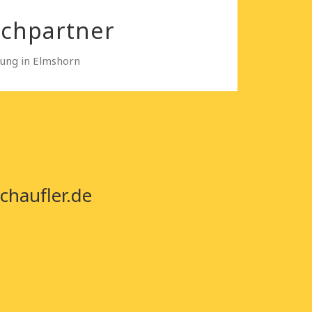
echpartner
sung in Elmshorn
chaufler.de