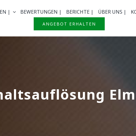
EN |
BEWERTUNGEN |
BERICHTE |
ÜBER UNS |
K
ANGEBOT ERHALTEN
altsauflösung El