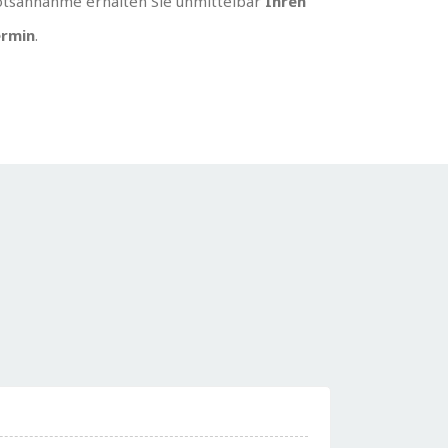
tsannahme erhalten Sie unmittelbar
Ihren
rmin
.