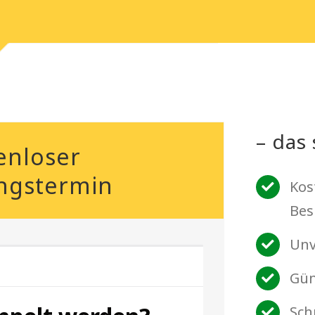
– das 
enloser
ngstermin
Kos
Bes
Unv
Gün
Sch