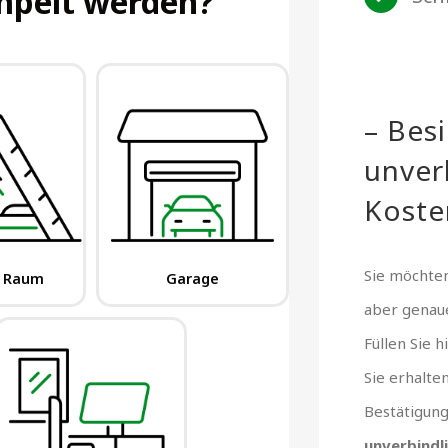
– Bes
unver
Koste
Sie möchten
aber gena
Füllen Sie 
Sie erhalte
Bestätigun
unverbindl