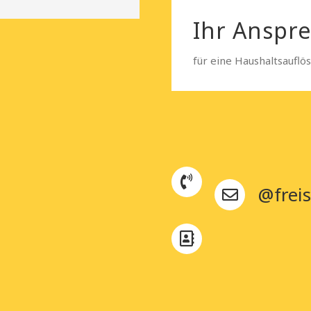
Ihr Anspr
für eine Haushaltsauflö
@freis