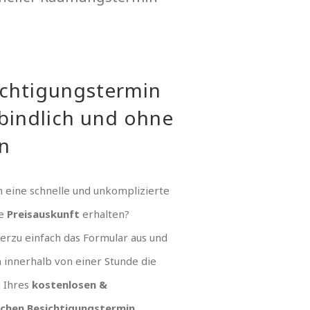
ichtigungstermin
bindlich und ohne
n
 eine schnelle und unkomplizierte
ue
Preisauskunft
erhalten?
hierzu einfach das Formular aus und
n innerhalb von einer Stunde die
g Ihres
kostenlosen &
ichen Besichtigungstermin
.