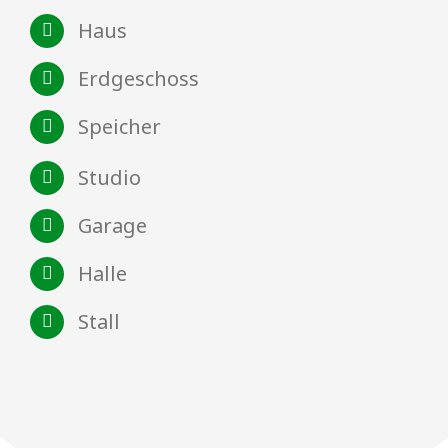
Haus
Erdgeschoss
Speicher
Studio
Garage
Halle
Stall