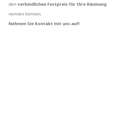
den
verbindlichen Festpreis für Ihre Räumung
nennen können.
Nehmen Sie Kontakt mit uns auf!
TOLLES TEAM
SCHNELLE
TERMINVERGABE UND
Wir hätten uns keinen