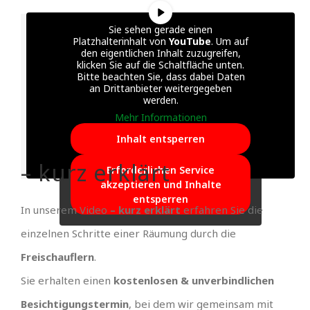
Sie sehen gerade einen
Platzhalterinhalt von
YouTube
. Um auf
den eigentlichen Inhalt zuzugreifen,
klicken Sie auf die Schaltfläche unten.
Bitte beachten Sie, dass dabei Daten
an Drittanbieter weitergegeben
werden.
Mehr Informationen
Inhalt entsperren
– kurz erklärt
Erforderlichen Service
akzeptieren und Inhalte
entsperren
In unserem Video
– kurz erklärt
erfahren Sie die
einzelnen Schritte einer Räumung durch die
Freischauflern
.
Sie erhalten einen
kostenlosen & unverbindlichen
Besichtigungstermin
, bei dem wir gemeinsam mit