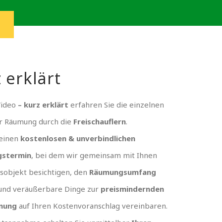
 erklärt
Video
– kurz erklärt
erfahren Sie die einzelnen
er Räumung durch die
Freischauflern
.
 einen
kostenlosen & unverbindlichen
gstermin
, bei dem wir gemeinsam mit Ihnen
sobjekt besichtigen, den
Räumungsumfang
und veräußerbare Dinge zur
preismindernden
nung
auf Ihren Kostenvoranschlag vereinbaren.