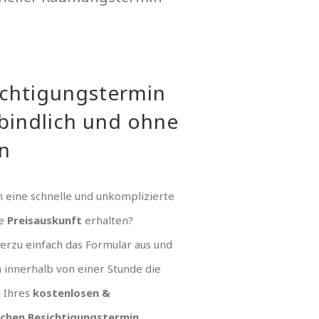
ichtigungstermin
bindlich und ohne
n
 eine schnelle und unkomplizierte
ue
Preisauskunft
erhalten?
hierzu einfach das Formular aus und
n innerhalb von einer Stunde die
g Ihres
kostenlosen &
ichen Besichtigungstermin
.