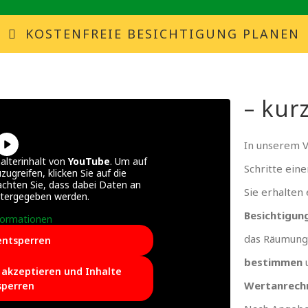
KOSTENFREIE BESICHTIGUNG PLANEN
– kurz
In unserem 
alterinhalt von
YouTube
. Um auf
Schritte ein
zugreifen, klicken Sie auf die
achten Sie, dass dabei Daten an
Sie erhalten
itergegeben werden.
Besichtigun
formationen
das Räumung
entsperren
bestimmen
e akzeptieren und Inhalte
Wertanrech
sperren