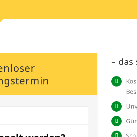
– das 
enloser
ngstermin
Kos
Bes
Unv
Gün
Sch