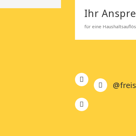
Ihr Anspr
für eine Haushaltsauflö
@freis