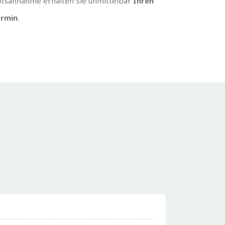
tsannahme erhalten Sie unmittelbar
Ihren
rmin
.