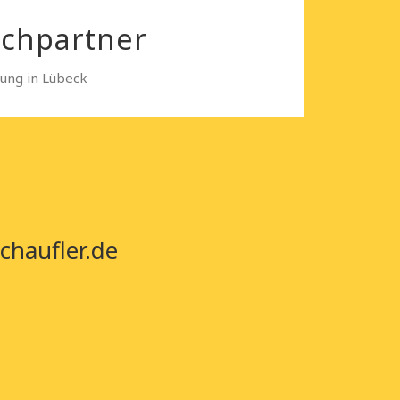
echpartner
sung in Lübeck
chaufler.de