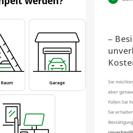
– Bes
unver
Koste
Sie möchten
aber gena
Füllen Sie 
Sie erhalte
Bestätigun
unverbindl