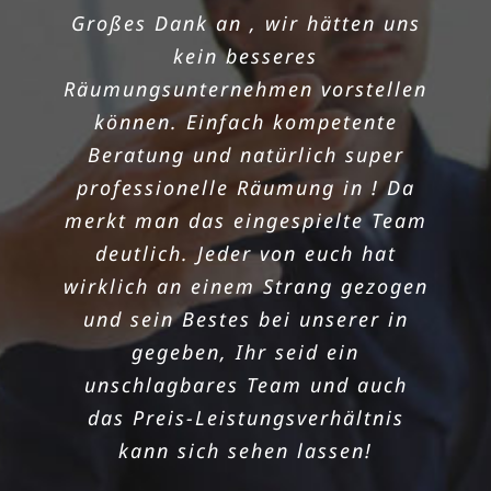
Großes Dank an , wir hätten uns
SCHNELLE
kein besseres
Räumungsunternehmen vorstellen
Manchmal kommen die Dinge
können. Einfach kompetente
unerwartet, eine in so kurzer Zeit
Beratung und natürlich super
war der absolute Alptraum für
professionelle Räumung in ! Da
uns. Aber dank den
merkt man das eingespielte Team
Freischauflern haben wir alles
deutlich. Jeder von euch hat
doch in den Griff bekommen!
wirklich an einem Strang gezogen
Unsere in hat einwandfrei
und sein Bestes bei unserer in
geklappt, weil wir nicht nur einen
gegeben, Ihr seid ein
schnell einen Termin bekamen,
unschlagbares Team und auch
sondern auch ein motiviertes
das Preis-Leistungsverhältnis
Team an unserer Seite sahen!
kann sich sehen lassen!
Danke noch mal für die