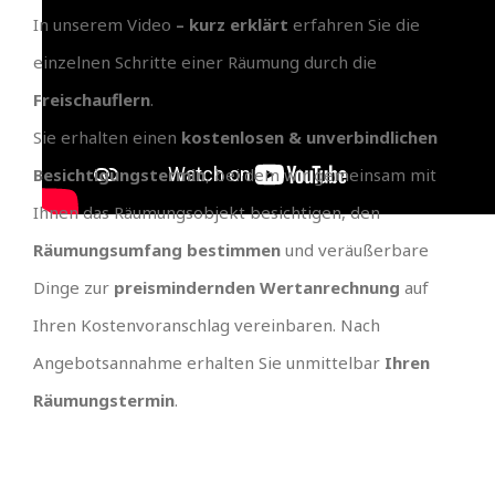
In unserem Video
– kurz erklärt
erfahren Sie die
einzelnen Schritte einer Räumung durch die
Freischauflern
.
Sie erhalten einen
kostenlosen & unverbindlichen
Besichtigungstermin
, bei dem wir gemeinsam mit
Ihnen das Räumungsobjekt besichtigen, den
Räumungsumfang bestimmen
und veräußerbare
Dinge zur
preismindernden Wertanrechnung
auf
Ihren Kostenvoranschlag vereinbaren. Nach
Angebotsannahme erhalten Sie unmittelbar
Ihren
Räumungstermin
.