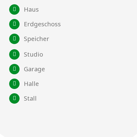
Haus
Erdgeschoss
Speicher
Studio
Garage
Halle
Stall