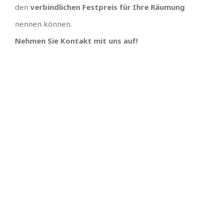
den
verbindlichen Festpreis für Ihre Räumung
nennen können.
Nehmen Sie Kontakt mit uns auf!
TOLLES TEAM
SCHNELLE
TERMINVERGABE UND
Wir hätten uns keinen