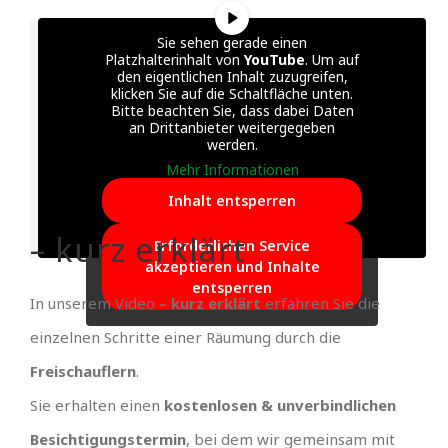
Sie sehen gerade einen
Platzhalterinhalt von
YouTube
. Um auf
den eigentlichen Inhalt zuzugreifen,
klicken Sie auf die Schaltfläche unten.
Bitte beachten Sie, dass dabei Daten
an Drittanbieter weitergegeben
werden.
Mehr Informationen
Inhalt entsperren
– kurz erklärt
Erforderlichen Service
akzeptieren und Inhalte
entsperren
In unserem Video
– kurz erklärt
erfahren Sie die
einzelnen Schritte einer Räumung durch die
Freischauflern
.
Sie erhalten einen
kostenlosen & unverbindlichen
Besichtigungstermin
, bei dem wir gemeinsam mit