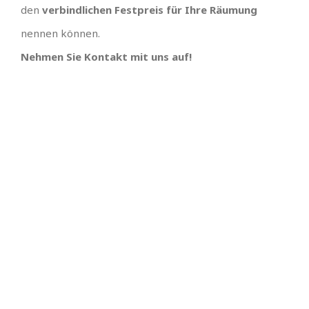
den
verbindlichen Festpreis für Ihre Räumung
nennen können.
Nehmen Sie Kontakt mit uns auf!
TEAM GUT, ALLES GUT
PREISGÜNSTIGSTER
ANBIETER UND
Großes Dank an , wir hätten uns