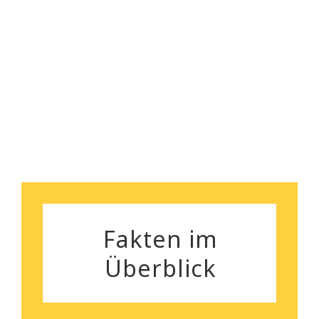
nebenbei bemerkt, das
Robert Koch
Preisleistungsverhältnis ist
wirklich überzeugend.
Silvia Gutenberger
Fakten im
Überblick