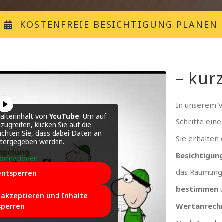
KOSTENFREIE BESICHTIGUNG PLANEN
– kurz
In unserem 
alterinhalt von
YouTube
. Um auf
Schritte ein
zugreifen, klicken Sie auf die
achten Sie, dass dabei Daten an
Sie erhalten
itergegeben werden.
Besichtigun
formationen
das Räumung
entsperren
bestimmen
e akzeptieren und Inhalte
Wertanrech
sperren