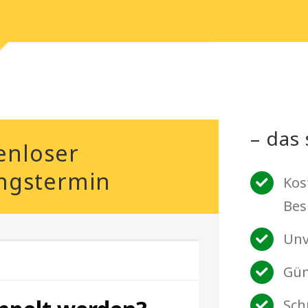
– das 
enloser
ngstermin
Kos
Bes
Unv
Gün
Sch