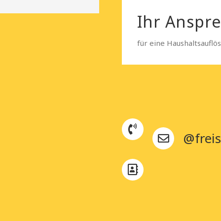
Ihr Anspr
für eine Haushaltsauflö
@freis