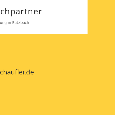
echpartner
sung in Butzbach
chaufler.de