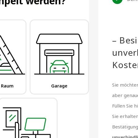
– Bes
unver
Koste
Sie möchten
aber gena
Füllen Sie 
Sie erhalte
Bestätigun
unverbindl