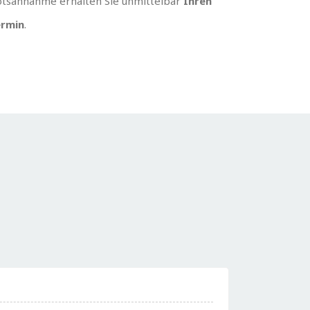
tsannahme erhalten Sie unmittelbar
Ihren
rmin
.