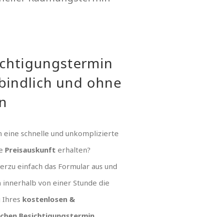
ichtigungstermin
bindlich und ohne
n
 eine schnelle und unkomplizierte
ue
Preisauskunft
erhalten?
hierzu einfach das Formular aus und
n innerhalb von einer Stunde die
g Ihres
kostenlosen &
ichen Besichtigungstermin
.