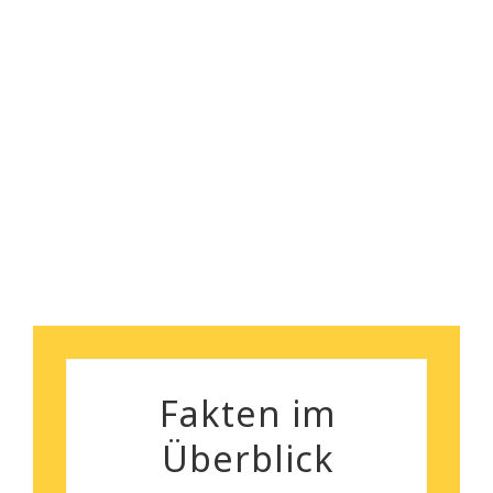
gegeben.
Ich kann euch wirklich
empfehlen!
Florian Maurer
Andrea Schiele
Fakten im
Überblick