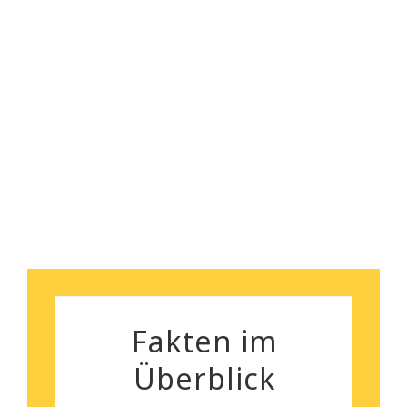
gegeben.
Ich kann euch wirklich
empfehlen!
Florian Maurer
Andrea Schiele
Fakten im
Überblick