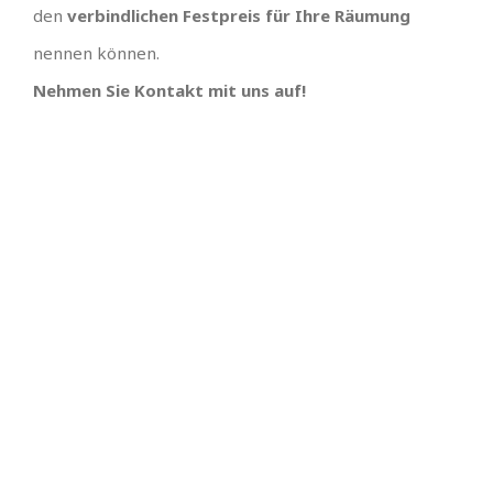
den
verbindlichen Festpreis für Ihre Räumung
nennen können.
Nehmen Sie Kontakt mit uns auf!
TEAM GUT, ALLES GUT
PREISGÜNSTIGSTER
ANBIETER UND
Großes Dank an , wir hätten uns