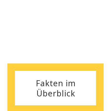
nebenbei bemerkt, das
Robert Koch
Preisleistungsverhältnis ist
wirklich überzeugend.
Silvia Gutenberger
Fakten im
Überblick