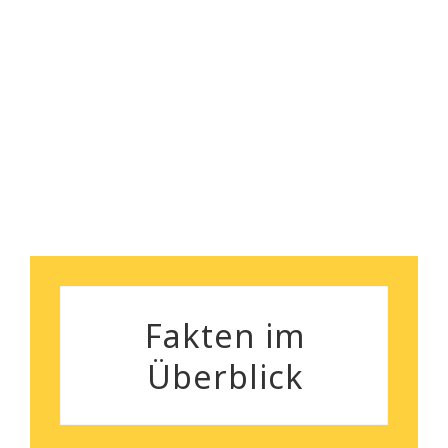
nebenbei bemerkt, das
Robert Koch
Preisleistungsverhältnis ist
wirklich überzeugend.
Silvia Gutenberger
Fakten im
Überblick