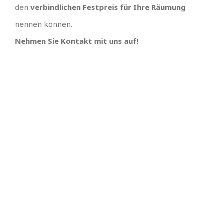
den
verbindlichen Festpreis für Ihre Räumung
nennen können.
Nehmen Sie Kontakt mit uns auf!
TEAM GUT, ALLES GUT
PREISGÜNSTIGSTER
ANBIETER UND
Großes Dank an , wir hätten uns